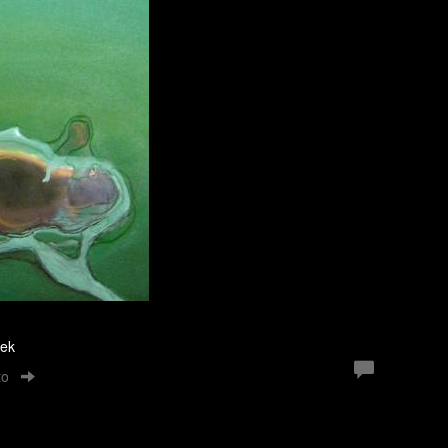
oek
to