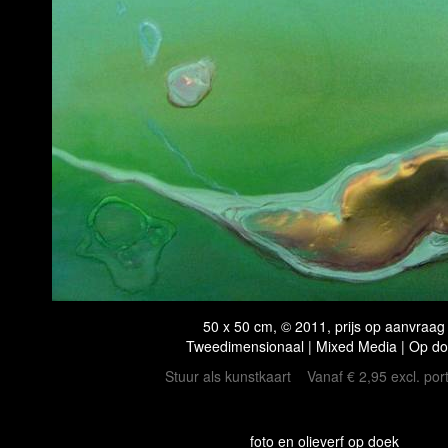
50 x 50 cm, © 2011, prijs op aanvraag
Tweedimensionaal | Mixed Media | Op d
Stuur als kunstkaart
Vanaf € 2,95 excl. por
foto en olieverf op doek