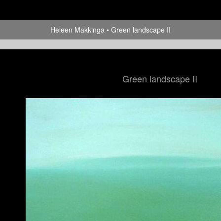
Heleen Makkinga
Green landscape II
Green landscape II